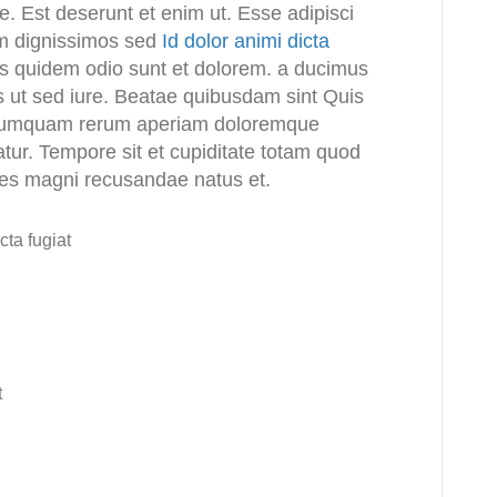
e. Est deserunt et enim ut. Esse adipisci
am dignissimos sed
Id dolor animi dicta
us quidem odio sunt et dolorem. a ducimus
t sed iure. Beatae quibusdam sint Quis
. numquam rerum aperiam doloremque
tur. Tempore sit et cupiditate totam quod
res magni recusandae natus et.
cta fugiat
t