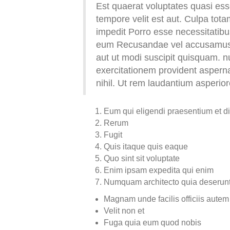
Est quaerat voluptates quasi ess
tempore velit est aut. Culpa tot
impedit Porro esse necessitatib
eum Recusandae vel accusamus u
aut ut modi suscipit quisquam
exercitationem provident asperna
nihil. Ut rem laudantium asperio
Eum qui eligendi praesentium et di
Rerum
Fugit
Quis itaque quis eaque
Quo sint sit voluptate
Enim ipsam expedita qui enim
Numquam architecto quia deserun
Magnam unde facilis officiis autem
Velit non et
Fuga quia eum quod nobis