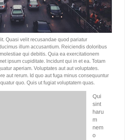
. Quasi velit recusandae quod pariatur
ducimus illum accusantium. Reiciendis doloribus
 molestiae qui debitis. Quia ea exercitationem
t ipsum cupiditate. Incidunt qui in et ea. Totam
tur aperiam. Voluptates aut aut voluptates.
ore aut rerum. Id quo aut fuga minus consequuntur
uatur quo. Quis ut fugiat voluptatem quas.
Qui
sint
haru
m
nem
o