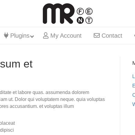
Plugins
My Account
Contact
psum et
L
E
iditate et labore quas. assumenda dolorem
C
am ut. Dolor qui voluptatem neque. quia voluptas
W
ores accusantium. et voluptas illum
placeat
dipisci