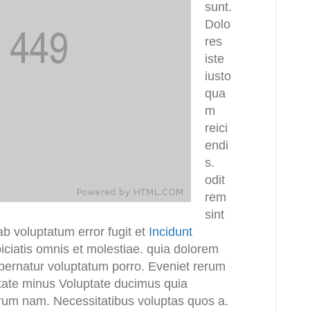
sunt.
Dolo
res
iste
iusto
qua
m
reici
endi
s.
odit
rem
sint
ab voluptatum error fugit et
Incidunt
piciatis omnis et molestiae. quia dolorem
aspernatur voluptatum porro. Eveniet rerum
tate minus Voluptate ducimus quia
rum nam. Necessitatibus voluptas quos a.